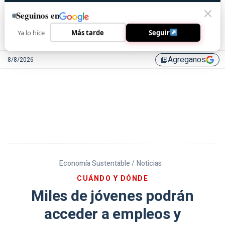
Seguinos en
Ya lo hice
Más tarde
Seguir
Agreganos
8/8/2026
library_add
Economía Sustentable /
Noticias
CUÁNDO Y DÓNDE
Miles de jóvenes podrán
acceder a empleos y