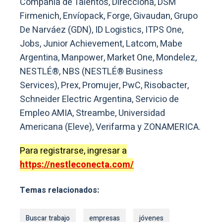
Compañía de Talentos, Direcciona, DSM
Firmenich, Envíopack, Forge, Givaudan, Grupo
De Narváez (GDN), ID Logistics, ITPS One,
Jobs, Junior Achievement, Latcom, Mabe
Argentina, Manpower, Market One, Mondelez,
NESTLÉ®, NBS (NESTLÉ® Business
Services), Prex, Promujer, PwC, Risobacter,
Schneider Electric Argentina, Servicio de
Empleo AMIA, Streambe, Universidad
Americana (Eleve), Verifarma y ZONAMERICA.
Para registrarse, ingresar a
https://nestleconecta.com/
Temas relacionados:
Buscar trabajo
empresas
jóvenes