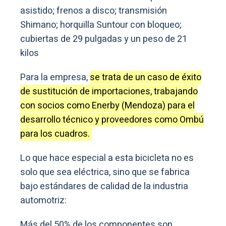
asistido; frenos a disco; transmisión
Shimano; horquilla Suntour con bloqueo;
cubiertas de 29 pulgadas y un peso de 21
kilos
Para la empresa,
se trata de un caso de éxito
de sustitución de importaciones, trabajando
con socios como Enerby (Mendoza) para el
desarrollo técnico y proveedores como Ombú
para los cuadros.
Lo que hace especial a esta bicicleta no es
solo que sea eléctrica, sino que se fabrica
bajo estándares de calidad de la industria
automotriz:
Más del 50% de los componentes son