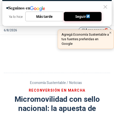
Seguinos en
Ya lo hice
Más tarde
Seguir
Agreganos
6/8/2026
library_add
Economía Sustentable /
Noticias
RECONVERSIÓN EN MARCHA
Micromovilidad con sello
nacional: la apuesta de