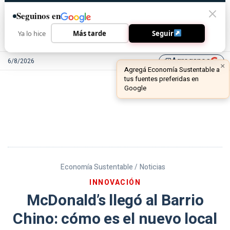
Seguinos en
Ya lo hice
Más tarde
Seguir
Agreganos
6/8/2026
library_add
Economía Sustentable /
Noticias
INNOVACIÓN
McDonald’s llegó al Barrio
Chino: cómo es el nuevo local