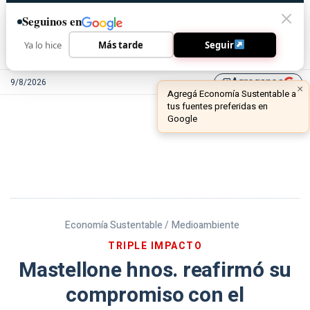
Seguinos en
Ya lo hice
Más tarde
Seguir
Agreganos
9/8/2026
library_add
Economía Sustentable /
Medioambiente
TRIPLE IMPACTO
Mastellone hnos. reafirmó su
compromiso con el