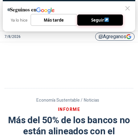
Seguinos en
Ya lo hice
Más tarde
Seguir
Agreganos
7/8/2026
library_add
Economía Sustentable /
Noticias
INFORME
Más del 50% de los bancos no
están alineados con el