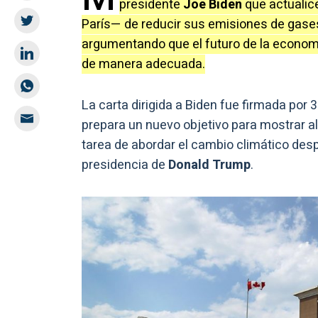
presidente
Joe Biden
que actualic
París— de reducir sus emisiones de gase
argumentando que el futuro de la economí
de manera adecuada.
La carta dirigida a Biden fue firmada por
prepara un nuevo objetivo para mostrar al
tarea de abordar el cambio climático des
presidencia de
Donald Trump
.