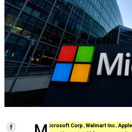
M
icrosoft Corp
.,
Walmart Inc
.,
Appl