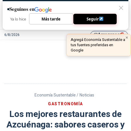
Seguinos en
Ya lo hice
Más tarde
Seguir
Agreganos
6/8/2026
library_add
Economía Sustentable /
Noticias
GASTRONOMÍA
Los mejores restaurantes de
Azcuénaga: sabores caseros y