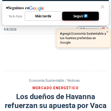
Seguinos en
Ya lo hice
Más tarde
Seguir
Agreganos
9/8/2026
library_add
Economía Sustentable /
Noticias
MERCADO ENERGÉTICO
Los dueños de Havanna
refuerzan su apuesta por Vaca