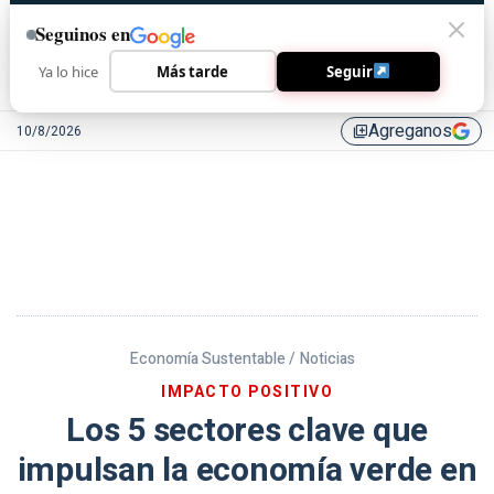
Seguinos en
Ya lo hice
Más tarde
Seguir
Agreganos
10/8/2026
library_add
Economía Sustentable /
Noticias
IMPACTO POSITIVO
Los 5 sectores clave que
impulsan la economía verde en