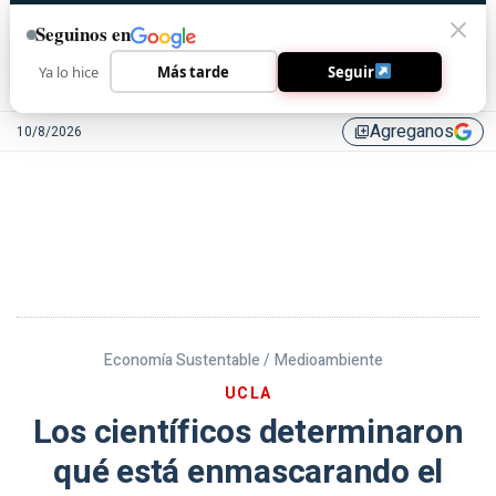
Seguinos en
Ya lo hice
Más tarde
Seguir
Agreganos
10/8/2026
library_add
Economía Sustentable /
Medioambiente
UCLA
Los científicos determinaron
qué está enmascarando el