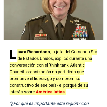
L
aura Richardson
, la jefa del Comando Sur
de Estados Unidos, explicó durante una
conversación con el ‘think tank’ Atlantic
Council -organización no partidista que
promueve el liderazgo y compromiso
constructivo de ese país- el porqué de su
interés sobre
América latina
.
“¿Por qué es importante esta región? Con