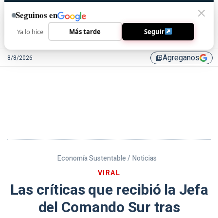
Seguinos en
Ya lo hice
Más tarde
Seguir
Agreganos
8/8/2026
library_add
Economía Sustentable /
Noticias
VIRAL
Las críticas que recibió la Jefa
del Comando Sur tras