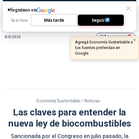
Seguinos en
Ya lo hice
Más tarde
Seguir
Agreganos
8/8/2026
library_add
Economía Sustentable /
Noticias
Las claves para entender la
nueva ley de biocombustibles
Sancionada por el Congreso en julio pasado, la