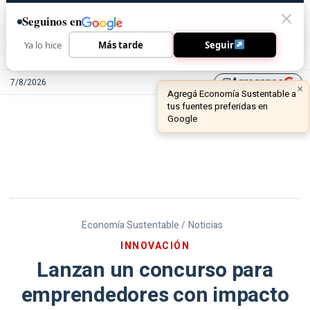
Seguinos en
Ya lo hice
Más tarde
Seguir
Agreganos
7/8/2026
library_add
Economía Sustentable /
Noticias
INNOVACIÓN
Lanzan un concurso para
emprendedores con impacto