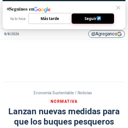
Seguinos en
Ya lo hice
Más tarde
Seguir
Agreganos
8/8/2026
library_add
Economía Sustentable /
Noticias
NORMATIVA
Lanzan nuevas medidas para
que los buques pesqueros