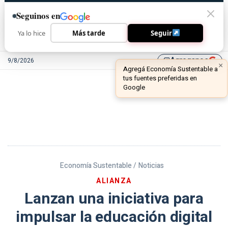
Seguinos en
Ya lo hice
Más tarde
Seguir
Agreganos
9/8/2026
library_add
Economía Sustentable /
Noticias
ALIANZA
Lanzan una iniciativa para
impulsar la educación digital