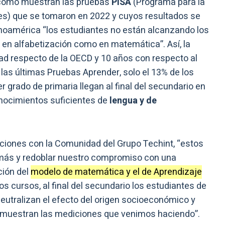
como muestran las pruebas
PISA
(Programa para la
tes) que se tomaron en 2022 y cuyos resultados se
inoamérica “los estudiantes no están alcanzando los
 en alfabetización como en matemática”. Así, la
ad respecto de la OECD y 10 años con respecto al
 las últimas Pruebas Aprender, solo el 13% de los
grado de primaria llegan al final del secundario en
nocimientos suficientes de
lengua y de
laciones con la Comunidad del Grupo Techint, “estos
 más y redoblar nuestro compromiso con una
ción del
modelo de matemática y el de Aprendizaje
s cursos, al final del secundario los estudiantes de
utralizan el efecto del origen socioeconómico y
o muestran las mediciones que venimos haciendo”.