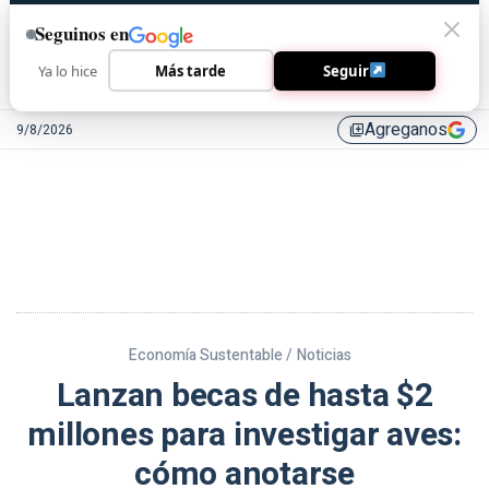
Seguinos en
Ya lo hice
Más tarde
Seguir
Agreganos
9/8/2026
library_add
Economía Sustentable /
Noticias
Lanzan becas de hasta $2
millones para investigar aves:
cómo anotarse