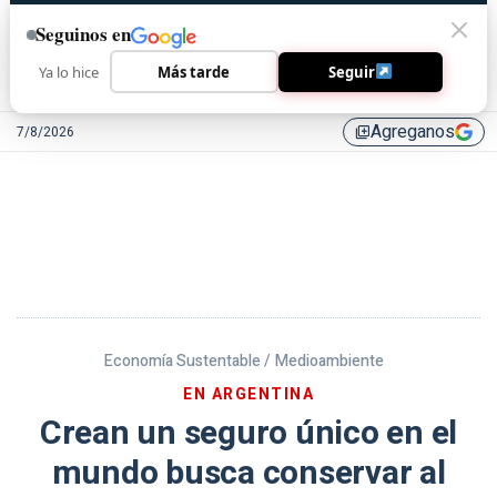
Seguinos en
Ya lo hice
Más tarde
Seguir
Agreganos
7/8/2026
library_add
Economía Sustentable /
Medioambiente
EN ARGENTINA
Crean un seguro único en el
mundo busca conservar al