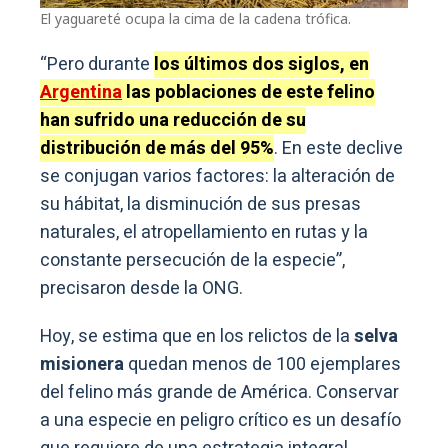
El yaguareté ocupa la cima de la cadena trófica.
“Pero durante
los últimos dos siglos, en
Argentina
las poblaciones de este felino
han sufrido una reducción de su
distribución de más del 95%
. En este declive
se conjugan varios factores: la alteración de
su hábitat, la disminución de sus presas
naturales, el atropellamiento en rutas y la
constante persecución de la especie”,
precisaron desde la ONG.
Hoy, se estima que en los relictos de la
selva
misionera
quedan menos de 100 ejemplares
del felino más grande de América. Conservar
a una especie en peligro crítico es un desafío