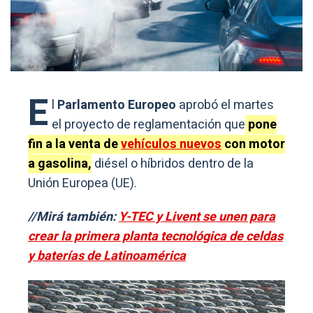
E
l
Parlamento Europeo
aprobó el martes
el proyecto de reglamentación que
pone
fin a la venta de
vehículos nuevos
con motor
a gasolina,
diésel o híbridos dentro de la
Unión Europea (UE).
//Mirá también:
Y-TEC y Livent se unen para
crear la primera planta tecnológica de celdas
y baterías de Latinoamérica