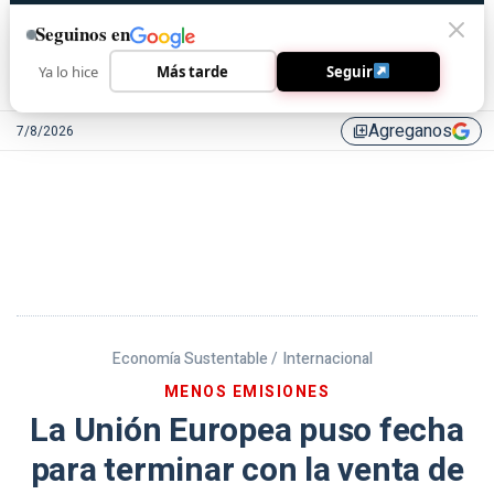
Seguinos en
Ya lo hice
Más tarde
Seguir
Agreganos
7/8/2026
library_add
Economía Sustentable /
Internacional
MENOS EMISIONES
La Unión Europea puso fecha
para terminar con la venta de