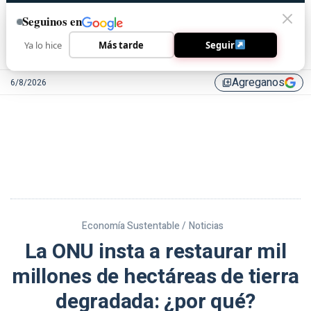
Seguinos en
Ya lo hice
Más tarde
Seguir
Agreganos
6/8/2026
library_add
Economía Sustentable /
Noticias
La ONU insta a restaurar mil
millones de hectáreas de tierra
degradada: ¿por qué?