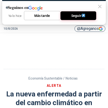
Seguinos en
Ya lo hice
Más tarde
Seguir
Agreganos
10/8/2026
library_add
Economía Sustentable /
Noticias
ALERTA
La nueva enfermedad a partir
del cambio climático en