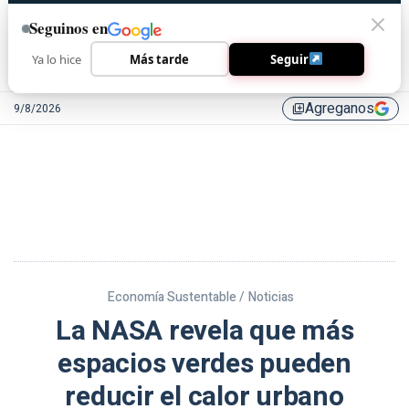
Seguinos en
Ya lo hice
Más tarde
Seguir
Agreganos
9/8/2026
library_add
Economía Sustentable /
Noticias
La NASA revela que más
espacios verdes pueden
reducir el calor urbano