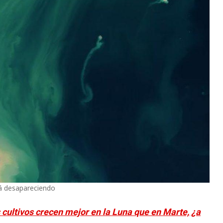
á desapareciendo
 cultivos crecen mejor en la Luna que en Marte, ¿a