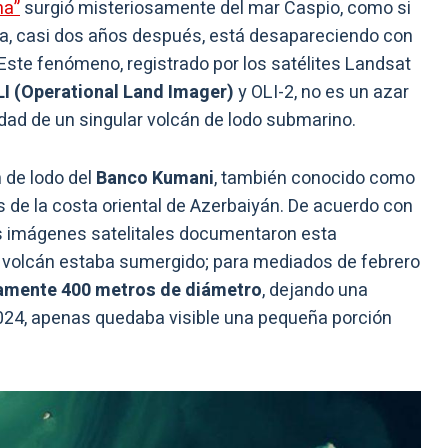
ma”
surgió misteriosamente del mar Caspio, como si
ora, casi dos años después, está desapareciendo con
Este fenómeno, registrado por los satélites Landsat
I (Operational Land Imager)
y OLI-2, no es un azar
vidad de un singular volcán de lodo submarino.
n de lodo del
Banco Kumani
, también conocido como
s de la costa oriental de Azerbaiyán. De acuerdo con
las imágenes satelitales documentaron esta
l volcán estaba sumergido; para mediados de febrero
amente 400 metros de diámetro
, dejando una
2024, apenas quedaba visible una pequeña porción