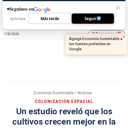
Seguinos en
Ya lo hice
Más tarde
Seguir
Agreganos
7/8/2026
library_add
Economía Sustentable /
Noticias
COLONIZACIÓN ESPACIAL
Un estudio reveló que los
cultivos crecen mejor en la