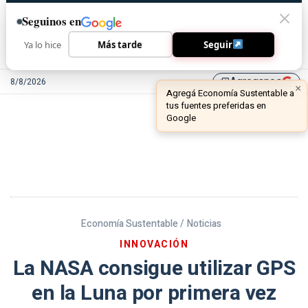
Seguinos en
Ya lo hice
Más tarde
Seguir
Agreganos
8/8/2026
library_add
Economía Sustentable /
Noticias
INNOVACIÓN
La NASA consigue utilizar GPS
en la Luna por primera vez