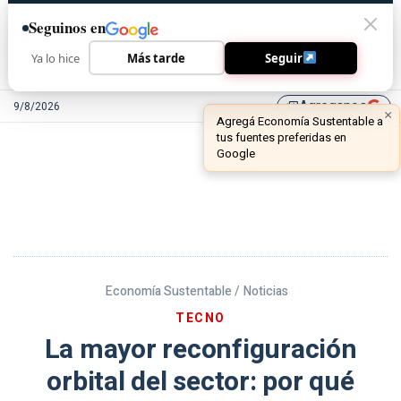
Seguinos en
Ya lo hice
Más tarde
Seguir
Agreganos
9/8/2026
library_add
Economía Sustentable /
Noticias
TECNO
La mayor reconfiguración
orbital del sector: por qué