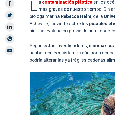
L
a
contaminación plástica
en los océ
más graves de nuestro tiempo. Sin emb
bióloga marina
Rebecca Helm
, de la
Unive
Asheville), advierte sobre los
posibles ef
sin una evaluación previa de sus impacto
Según estos investigadores,
eliminar los
acabar con ecosistemas aún poco conocido
podría alterar las ya frágiles cadenas ali