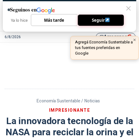
Seguinos en
Ya lo hice
Más tarde
Seguir
Agreganos
6/8/2026
library_add
Economía Sustentable /
Noticias
IMPRESIONANTE
La innovadora tecnología de la
NASA para reciclar la orina y el