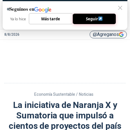
Seguinos en
Ya lo hice
Más tarde
Seguir
Agreganos
8/8/2026
library_add
Economía Sustentable /
Noticias
La iniciativa de Naranja X y
Sumatoria que impulsó a
cientos de proyectos del país