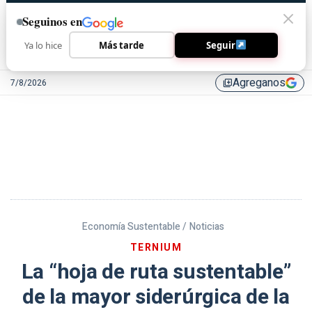
Seguinos en
Ya lo hice
Más tarde
Seguir
Agreganos
7/8/2026
library_add
Economía Sustentable /
Noticias
TERNIUM
La “hoja de ruta sustentable”
de la mayor siderúrgica de la