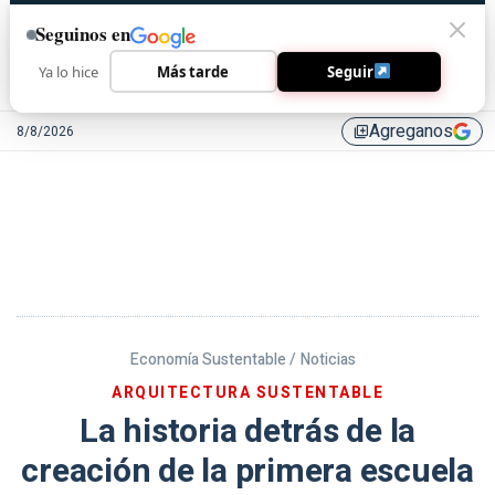
Seguinos en
Ya lo hice
Más tarde
Seguir
Agreganos
8/8/2026
library_add
Economía Sustentable /
Noticias
ARQUITECTURA SUSTENTABLE
La historia detrás de la
creación de la primera escuela