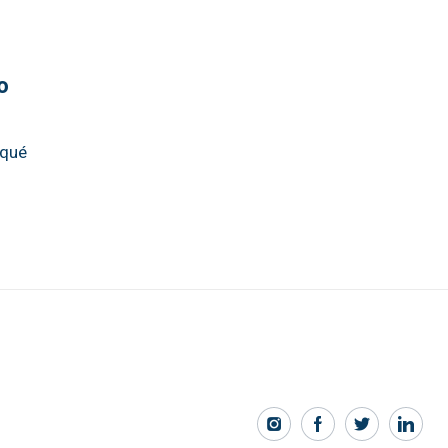
o
 qué