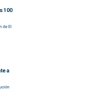
$s 100
n de El
te a
tución