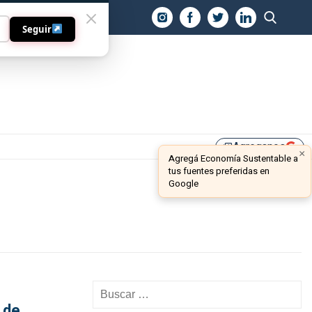
O
Seguir
Agreganos
library_add
×
Agregá Economía Sustentable a
tus fuentes preferidas en
Google
 de