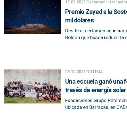
13.09.2023
Certamen internacio
Premio Zayed a la Soste
mil dólares
Desde el certamen anunciaron 
Bolsón que busca reducir la 
09.12.2021
NOTICIA
Una escuela ganó una f
través de energía solar
Fundaciones Grupo Petersen l
ubicada en Barracas, en CAB