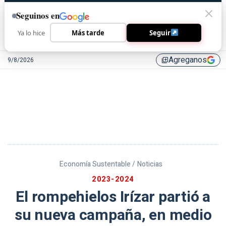
Seguinos en
Ya lo hice
Más tarde
Seguir
Agreganos
9/8/2026
library_add
Economía Sustentable /
Noticias
2023-2024
El rompehielos Irízar partió a
su nueva campaña, en medio