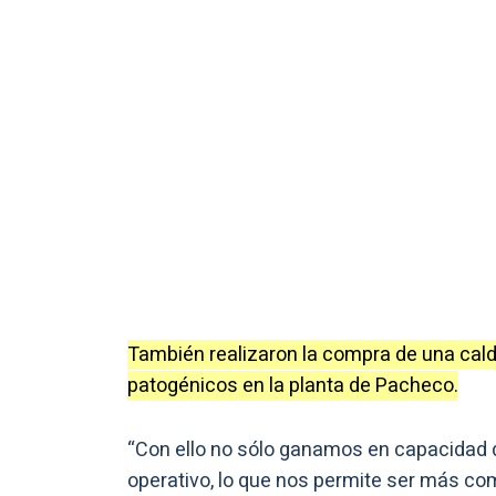
También realizaron la compra de una cald
patogénicos en la planta de Pacheco.
“Con ello no sólo ganamos en capacidad 
operativo, lo que nos permite ser más co