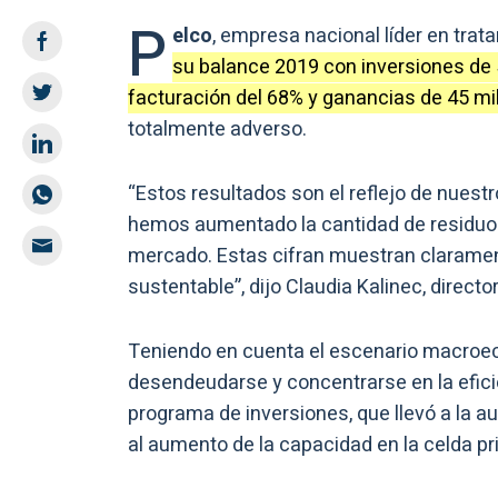
P
elco
, empresa nacional líder en trat
su balance 2019 con inversiones de 
facturación del 68% y ganancias de 45 mi
totalmente adverso.
“Estos resultados son el reflejo de nues
hemos aumentado la cantidad de residuos
mercado. Estas cifran muestran claramen
sustentable”, dijo Claudia Kalinec, directo
Teniendo en cuenta el escenario macroec
desendeudarse y concentrarse en la eficien
programa de inversiones, que llevó a la a
al aumento de la capacidad en la celda pr