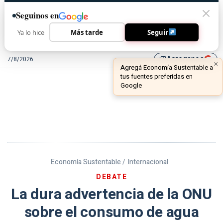
Seguinos en
Ya lo hice
Más tarde
Seguir
Agreganos
7/8/2026
library_add
Economía Sustentable /
Internacional
DEBATE
La dura advertencia de la ONU
sobre el consumo de agua