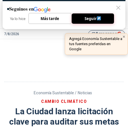
Seguinos en
Ya lo hice
Más tarde
Seguir
Agreganos
7/8/2026
library_add
Economía Sustentable /
Noticias
CAMBIO CLIMÁTICO
La Ciudad lanza licitación
clave para auditar sus metas