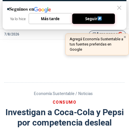
Seguinos en
Ya lo hice
Más tarde
Seguir
Agreganos
7/8/2026
library_add
Economía Sustentable /
Noticias
CONSUMO
Investigan a Coca-Cola y Pepsi
por competencia desleal