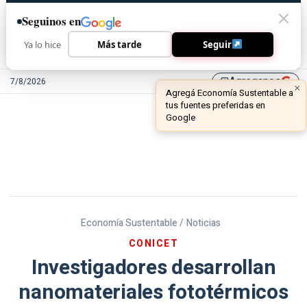
Seguinos en
Ya lo hice
Más tarde
Seguir
Agreganos
7/8/2026
library_add
Economía Sustentable /
Noticias
CONICET
Investigadores desarrollan
nanomateriales fototérmicos