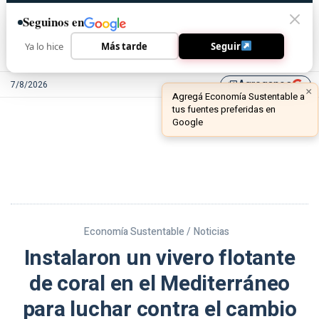
Seguinos en
Ya lo hice
Más tarde
Seguir
Agreganos
7/8/2026
library_add
Economía Sustentable /
Noticias
Instalaron un vivero flotante
de coral en el Mediterráneo
para luchar contra el cambio