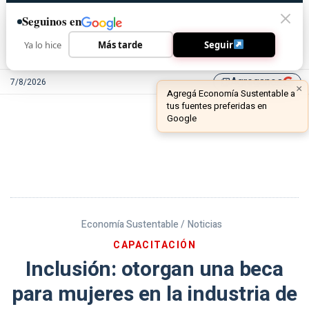
Seguinos en
Ya lo hice
Más tarde
Seguir
Agreganos
7/8/2026
library_add
Economía Sustentable /
Noticias
CAPACITACIÓN
Inclusión: otorgan una beca
para mujeres en la industria de