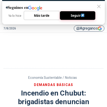
Seguinos en
Ya lo hice
Más tarde
Seguir
Agreganos
7/8/2026
library_add
Economía Sustentable /
Noticias
DEMANDAS BÁSICAS
Incendio en Chubut:
brigadistas denuncian