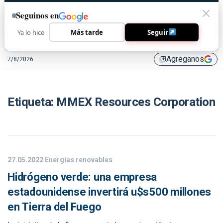
Seguinos en
Ya lo hice
Más tarde
Seguir
Agreganos
7/8/2026
library_add
Etiqueta:
MMEX Resources Corporation
27.05.2022
Energías renovables
Hidrógeno verde: una empresa
estadounidense invertirá u$s500 millones
en Tierra del Fuego