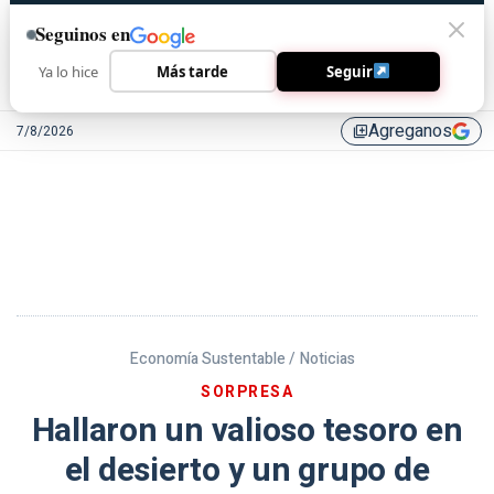
Seguinos en
Ya lo hice
Más tarde
Seguir
Agreganos
7/8/2026
library_add
Economía Sustentable /
Noticias
SORPRESA
Hallaron un valioso tesoro en
el desierto y un grupo de