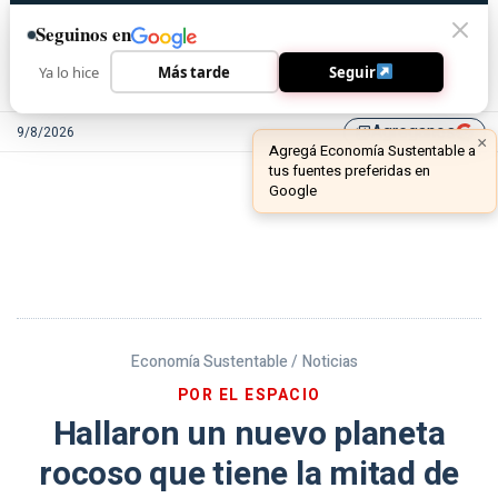
Seguinos en
Ya lo hice
Más tarde
Seguir
Agreganos
9/8/2026
library_add
Economía Sustentable /
Noticias
POR EL ESPACIO
Hallaron un nuevo planeta
rocoso que tiene la mitad de