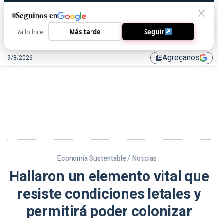
Seguinos en
Ya lo hice
Más tarde
Seguir
Agreganos
9/8/2026
library_add
Economía Sustentable /
Noticias
Hallaron un elemento vital que
resiste condiciones letales y
permitirá poder colonizar