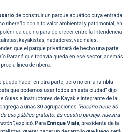
osario
de construir un parque acuático cuya entrada
o ribereño con alto valor ambiental y patrimonial, en
 polémica que no para de crecer entre la Intendencia
listas, kayakistas, nadadores, vecinales,
enden que el parque privatizará de hecho una parte
 río Paraná que todavía queda en ese sector, además
propia línea de ribera.
 puede hacer en otra parte, pero no en la rambla
 costa que podemos usar todos en esta ciudad” dijo
de Guías e Instructores de Kayak e integrante de la
ongrega a unas 30 agrupaciones.
“Rosario tiene 30
 de uso público gratuito. Es nuestro paisaje, nuestra
razón”
, explicó. Para
Enrique Viale
, presidente de la
alistas, querer hacer un desarrollo que luego será