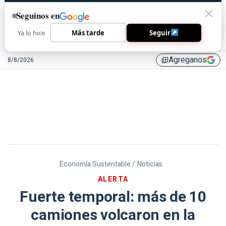
Seguinos en
Ya lo hice
Más tarde
Seguir
Agreganos
8/8/2026
library_add
Economía Sustentable /
Noticias
ALERTA
Fuerte temporal: más de 10
camiones volcaron en la