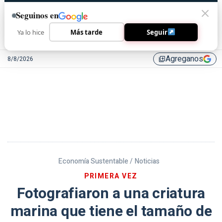
Seguinos en
Ya lo hice
Más tarde
Seguir
Agreganos
8/8/2026
library_add
Economía Sustentable /
Noticias
PRIMERA VEZ
Fotografiaron a una criatura
marina que tiene el tamaño de