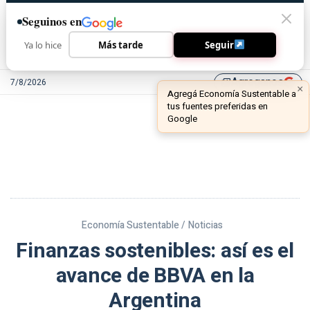
Seguinos en
Ya lo hice
Más tarde
Seguir
Agreganos
7/8/2026
library_add
Economía Sustentable /
Noticias
Finanzas sostenibles: así es el
avance de BBVA en la
Argentina