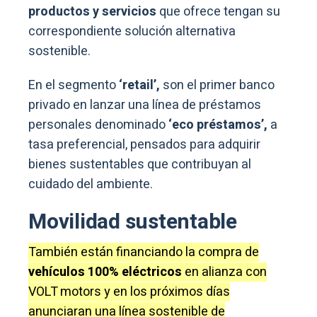
productos y servicios
que ofrece tengan su
correspondiente solución alternativa
sostenible.
En el segmento
‘retail’,
son el primer banco
privado en lanzar una línea de préstamos
personales denominado
‘eco préstamos’,
a
tasa preferencial, pensados para adquirir
bienes sustentables que contribuyan al
cuidado del ambiente.
Movilidad sustentable
También están financiando la compra de
vehículos 100% eléctricos
en alianza con
VOLT motors y en los próximos días
anunciaran una línea sostenible de