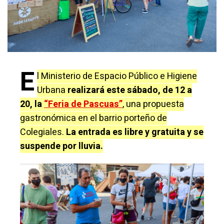
E
l Ministerio de Espacio Público e Higiene
Urbana
realizará
este sábado, de 12 a
20, la
“Feria de Pascuas”
, una propuesta
gastronómica en el barrio porteño de
Colegiales.
La entrada es libre y gratuita y se
suspende por lluvia.