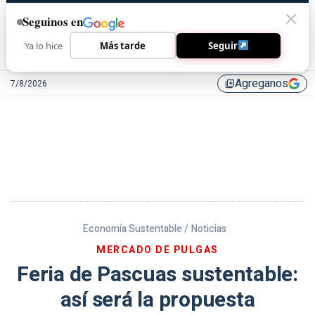
Seguinos en
Ya lo hice
Más tarde
Seguir
Agreganos
7/8/2026
library_add
Economía Sustentable /
Noticias
MERCADO DE PULGAS
Feria de Pascuas sustentable:
así será la propuesta